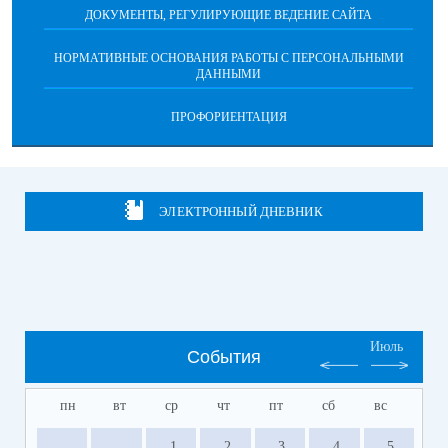
ДОКУМЕНТЫ, РЕГУЛИРУЮЩИЕ ВЕДЕНИЕ САЙТА
НОРМАТИВНЫЕ ОСНОВАНИЯ РАБОТЫ С ПЕРСОНАЛЬНЫМИ
ДАННЫМИ
ПРОФОРИЕНТАЦИЯ
ЭЛЕКТРОННЫЙ ДНЕВНИК
Июль
События
пн
вт
ср
чт
пт
сб
вс
1
2
3
4
5