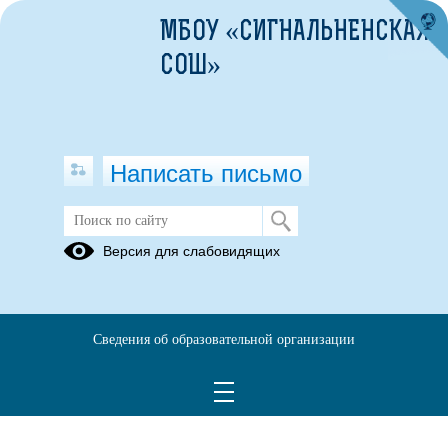
МБОУ «СИГНАЛЬНЕНСКАЯ
СОШ»
Написать письмо
Школьный медиацентр
Версия для слабовидящих
Приказ О создании школьного медиацентра.pdf
(скачать)
(посмотреть)
Положение о медиацентре.docx
(скачать)
Сведения об образовательной организации
План работы школьного медиацентра.docx
(скачать)