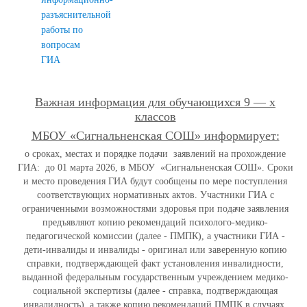
разъяснительной
работы по
вопросам
ГИА
Важная информация для обучающихся 9 — х
классов
МБОУ «Сигнальненская СОШ» информирует:
о сроках, местах и порядке подачи заявлений на прохождение
ГИА: до 01 марта
2026, в МБОУ «Сигнальненская СОШ». Сроки
и место проведения ГИА будут сообщены по мере поступления
соответствующих нормативных актов. Участники ГИА с
ограниченными возможностями здоровья при подаче заявления
предъявляют копию рекомендаций психолого-медико-
педагогической комиссии (далее - ПМПК), а участники ГИА -
дети-инвалиды и инвалиды - оригинал или заверенную копию
справки, подтверждающей факт установления инвалидности,
выданной федеральным государственным учреждением медико-
социальной экспертизы (далее - справка, подтверждающая
инвалидность), а также копию рекомендаций ПМПК в случаях,