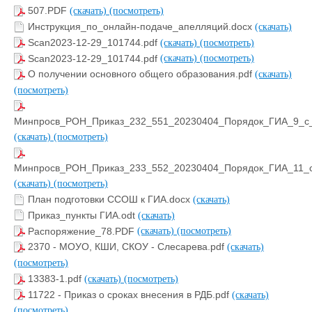
507.PDF
(скачать)
(посмотреть)
Инструкция_по_онлайн-подаче_апелляций.docx
(скачать)
Scan2023-12-29_101744.pdf
(скачать)
(посмотреть)
Scan2023-12-29_101744.pdf
(скачать)
(посмотреть)
О получении основного общего образования.pdf
(скачать)
(посмотреть)
Минпросв_РОН_Приказ_232_551_20230404_Порядок_ГИА_9_с_
(скачать)
(посмотреть)
Минпросв_РОН_Приказ_233_552_20230404_Порядок_ГИА_11_с
(скачать)
(посмотреть)
План подготовки ССОШ к ГИА.docx
(скачать)
Приказ_пункты ГИА.odt
(скачать)
Распоряжение_78.PDF
(скачать)
(посмотреть)
2370 - МОУО, КШИ, СКОУ - Слесарева.pdf
(скачать)
(посмотреть)
13383-1.pdf
(скачать)
(посмотреть)
11722 - Приказ о сроках внесения в РДБ.pdf
(скачать)
(посмотреть)